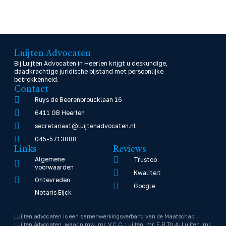
Luijten Advocaten
Bij Luijten Advocaten in Heerlen krijgt u deskundige,
daadkrachtige juridische bijstand met persoonlijke
betrokkenheid.
Contact
Ruys de Beerenbroucklaan 16
6411 GB Heerlen
secretariaat@luijtenadvocaten.nl
045-5713888
Links
Reviews
Algemene
Trustoo
voorwaarden
Kwaliteit
Ontevreden
Google
Notaris Eijck
Luijten advocaten is een samenwerkingsverband van de Maatschap
Luijten Advocaten, waarin mw. mr. V.C.C. Luijten, mr. E.R.Th.A. Luijten, mr.